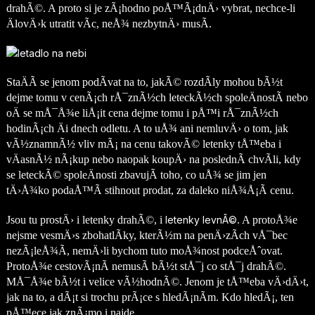
drahÃ©. A proto si je zÃ¡hodno poÅ™Ã¡dnÄ› vybrat, nechce-li
ÄlovÄ›k utratit vÃ­c, neÅ¾ nezbytnÄ› musÃ­.
StaÄÃ­ se jenom podÃ­vat na to, jakÃ© rozdÃ­ly mohou bÃ½t
dejme tomu v cenÃ¡ch rÅ¯znÃ½ch leteckÃ½ch spoleÄnostÃ­ nebo
oÄ se mÅ¯Å¾e liÅ¡it cena dejme tomu i pÅ™i rÅ¯znÃ½ch
hodinÃ¡ch Äi dnech odletu. A to uÅ¾ ani nemluvÄ› o tom, jak
vÃ½znamnÃ½ vliv mÃ¡ na cenu takovÃ© letenky tÅ™eba i
vÄasnÃ½ nÃ¡kup nebo naopak koupÄ› na poslednÃ­ chvÃ­li, kdy
se leteckÃ© spoleÄnosti zbavujÃ­ toho, co uÅ¾ se jim jen
tÄ›Å¾ko podaÅ™Ã­ stihnout prodat, za daleko niÅ¾Å¡Ã­ cenu.
Jsou tu prostÄ› i letenky drahÃ©, i
letenky levnÃ©
. A protoÅ¾e
nejsme vesmÄ›s zbohatlÃ­ky, kterÃ½m na penÄ›zÃ­ch vÅ¯bec
nezÃ¡leÅ¾Ã­, nemÄ›li bychom tuto moÅ¾nost podceÅˆovat.
ProtoÅ¾e cestovÃ¡nÃ­ nemusÃ­ bÃ½t stÅ¯j co stÅ¯j drahÃ©.
MÅ¯Å¾e bÃ½t i velice vÃ½hodnÃ©. Jenom je tÅ™eba vÄ›dÄ›t,
jak na to, a dÃ¡t si trochu prÃ¡ce s hledÃ¡nÃ­m. Kdo hledÃ¡, ten
pÅ™ece jak znÃ¡mo i najde.