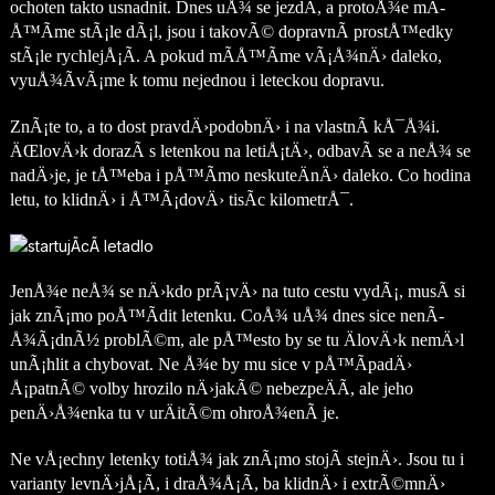
ochoten takto usnadnit. Dnes uÅ¾ se jezdÃ­, a protoÅ¾e mÃ­
Å™Ã­me stÃ¡le dÃ¡l, jsou i takovÃ© dopravnÃ­ prostÅ™edky
stÃ¡le rychlejÅ¡Ã­. A pokud mÃ­Å™Ã­me vÃ¡Å¾nÄ› daleko,
vyuÅ¾Ã­vÃ¡me k tomu nejednou i leteckou dopravu.
ZnÃ¡te to, a to dost pravdÄ›podobnÄ› i na vlastnÃ­ kÅ¯Å¾i.
ÄŒlovÄ›k dorazÃ­ s letenkou na letiÅ¡tÄ›, odbavÃ­ se a neÅ¾ se
nadÄ›je, je tÅ™eba i pÅ™Ã­mo neskuteÄnÄ› daleko. Co hodina
letu, to klidnÄ› i Å™Ã¡dovÄ› tisÃ­c kilometrÅ¯.
JenÅ¾e neÅ¾ se nÄ›kdo prÃ¡vÄ› na tuto cestu vydÃ¡, musÃ­ si
jak znÃ¡mo poÅ™Ã­dit letenku. CoÅ¾ uÅ¾ dnes sice nenÃ­
Å¾Ã¡dnÃ½ problÃ©m, ale pÅ™esto by se tu ÄlovÄ›k nemÄ›l
unÃ¡hlit a chybovat. Ne Å¾e by mu sice v pÅ™Ã­padÄ›
Å¡patnÃ© volby hrozilo nÄ›jakÃ© nebezpeÄÃ­, ale jeho
penÄ›Å¾enka tu v urÄitÃ©m ohroÅ¾enÃ­ je.
Ne vÅ¡echny letenky totiÅ¾ jak znÃ¡mo stojÃ­ stejnÄ›. Jsou tu i
varianty levnÄ›jÅ¡Ã­, i draÅ¾Å¡Ã­, ba klidnÄ› i extrÃ©mnÄ›