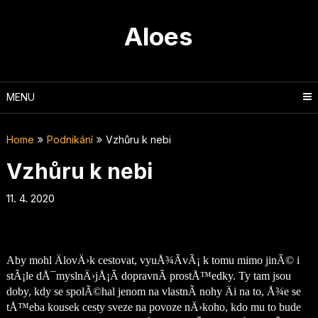
Skip
to
Aloes
content
MENU
Home
Podnikání
Vzhůru k nebi
Vzhůru k nebi
11. 4. 2020
Aby mohl ÄlovÄ›k cestovat, vyuÅ¾Ã­vÃ¡ k tomu mimo jinÃ© i
stÃ¡le dÅ¯myslnÄ›jÅ¡Ã­ dopravnÃ­ prostÅ™edky. Ty tam jsou
doby, kdy se spolÃ©hal jenom na vlastnÃ­ nohy Äi na to, Å¾e se
tÅ™eba kousek cesty sveze na povoze nÄ›koho, kdo mu to bude