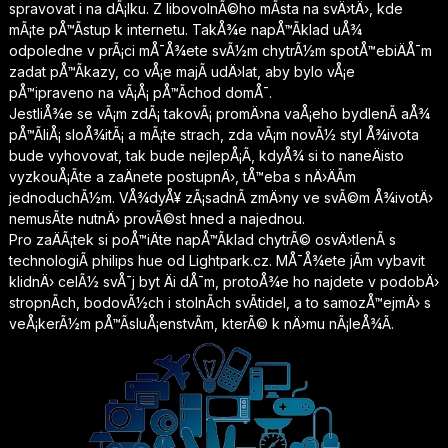
spravovat i na dÃ¡lku. Z libovolnÃ©ho mÃ­sta na svÄ›tÄ›, kde
mÃ¡te pÅ™Ã­stup k internetu. TakÅ¾e napÅ™Ã­klad uÅ¾
odpoledne v prÃ¡ci mÅ¯Å¾ete svÃ½m chytrÃ½m spotÅ™ebiÄÅ¯m
zadat pÅ™Ã­kazy, co vÅ¡e majÃ­ udÄ›lat, aby bylo vÅ¡e
pÅ™ipraveno na vÃ¡Å¡ pÅ™Ã­chod domÅ¯.
JestliÅ¾e se vÃ¡m zdÃ¡ takovÃ¡ promÄ›na vaÅ¡eho bydlenÃ­ aÅ¾
pÅ™Ã­liÅ¡ sloÅ¾itÃ¡ a mÃ¡te strach, zda vÃ¡m novÃ½ styl Å¾ivota
bude vyhovovat, tak bude nejlepÅ¡Ã­, kdyÅ¾ si to naneÄisto
vyzkouÅ¡Ã­te a zaÄnete postupnÄ›, tÅ™eba s nÄ›ÄÃ­m
jednoduchÃ½m. VÅ¾dyÅ¥ zÃ¡sadnÃ­ zmÄ›ny ve svÃ©m Å¾ivotÄ›
nemusÃ­te nutnÄ› provÃ©st hned a najednou.
Pro zaÄÃ¡tek si poÅ™iÄte napÅ™Ã­klad chytrÃ© osvÄ›tlenÃ­ s
technologiÃ­ philips hue od
Lightpark.cz
. MÅ¯Å¾ete jÃ­m vybavit
klidnÄ› celÃ½ svÅ¯j byt Äi dÅ¯m, protoÅ¾e ho najdete v podobÄ›
stropnÃ­ch, bodovÃ½ch i stolnÃ­ch svÃ­tidel, a to samozÅ™ejmÄ› s
veÅ¡kerÃ½m pÅ™Ã­sluÅ¡enstvÃ­m, kterÃ© k nÄ›mu nÃ¡leÅ¾Ã­.