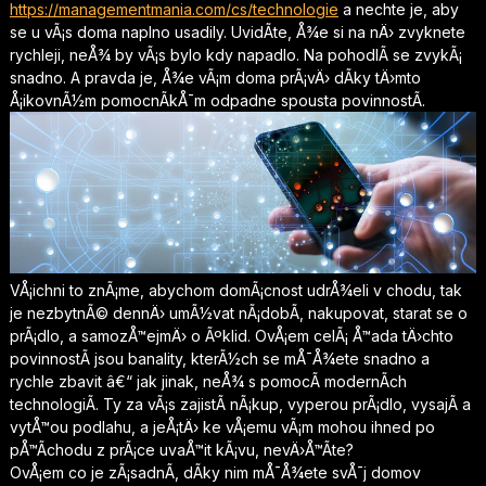
https://managementmania.com/cs/technologie
a nechte je, aby
se u vÃ¡s doma naplno usadily. UvidÃ­te, Å¾e si na nÄ› zvyknete
rychleji, neÅ¾ by vÃ¡s bylo kdy napadlo. Na pohodlÃ­ se zvykÃ¡
snadno. A pravda je, Å¾e vÃ¡m doma prÃ¡vÄ› dÃ­ky tÄ›mto
Å¡ikovnÃ½m pomocnÃ­kÅ¯m odpadne spousta povinnostÃ­.
VÅ¡ichni to znÃ¡me, abychom domÃ¡cnost udrÅ¾eli v chodu, tak
je nezbytnÃ© dennÄ› umÃ½vat nÃ¡dobÃ­, nakupovat, starat se o
prÃ¡dlo, a samozÅ™ejmÄ› o Ãºklid. OvÅ¡em celÃ¡ Å™ada tÄ›chto
povinnostÃ­ jsou banality, kterÃ½ch se mÅ¯Å¾ete snadno a
rychle zbavit â€“ jak jinak, neÅ¾ s pomocÃ­ modernÃ­ch
technologiÃ­. Ty za vÃ¡s zajistÃ­ nÃ¡kup, vyperou prÃ¡dlo, vysajÃ­ a
vytÅ™ou podlahu, a jeÅ¡tÄ› ke vÅ¡emu vÃ¡m mohou ihned po
pÅ™Ã­chodu z prÃ¡ce uvaÅ™it kÃ¡vu, nevÄ›Å™Ã­te?
OvÅ¡em co je zÃ¡sadnÃ­, dÃ­ky nim mÅ¯Å¾ete svÅ¯j domov