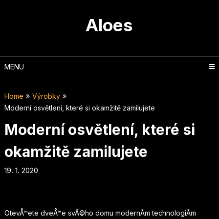
Skip
to
Aloes
content
MENU
Home
Výrobky
Moderní osvětlení, které si okamžitě zamilujete
Moderní osvětlení, které si
okamžitě zamilujete
19. 1. 2020
OtevÅ™ete dveÅ™e svÃ©ho domu modernÃ­m technologiÃ­m