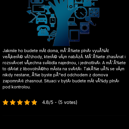
Jakmile ho budete mÃ­t doma, mÅ¯Å¾ete plnÄ› vyuÅ¾Ã­t
veÅ¡kerÃ© vÃ½hody, kterÃ© vÃ¡m nabÃ­zÃ­. MÅ¯Å¾ete zhasÃ­nat i
rozsvÄ›cet vÅ¡echna svÃ­tidla najednou, i jednotlivÄ›. A mÅ¯Å¾ete
to dÄ›lat z libovolnÃ©ho mÃ­sta na svÄ›tÄ›. TakÅ¾e uÅ¾ se vÃ¡m
nikdy nestane, Å¾e byste pÅ™ed odchodem z domova
zapomnÄ›li zhasnout. Situaci v bytÄ› budete mÃ­t vÅ¾dy plnÄ›
pod kontrolou.
4.8/5 - (5 votes)