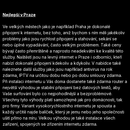
Nejlepší v Praze
Ve velkých městech jako je například Praha je dokonalé
připojení k internetu, bez toho, aniž bychom s ním měli jakékoliv
problémy jako jsou rychlost připojení a stahování, sekání se
nebo úplné vypadávání, často velkým problémem. Také ceny
bývají často přemrštěné a naprosto neadekvátní ke kvalitě této
služby. Naštěstí jsou na
levný internet v Praze
i odborníci, kteří
nabízí dokonalé připojení kdekoliv a kdykoliv. V nabídce také
naleznete další služby jako jsou například antivirus na rok
zdarma, IPTV na určitou dobu nebo po dobu smlouvy zdarma.
Při instalaci internetu u Vás doma dostanete také zdarma router a
největší výhodou je stabilní připojení bez datových limitů, aby
Vaše surfování bylo co nejpohodlnější a bezproblémové.
Všechny tyto výhody platí samozřejmě jak pro domácnosti, tak
pro firmy. Variant vysokorychlostního internetu je spousta a
každý určitě najde balíček, který je jemu nebo jeho společnosti
ušití přímo na míru. Velkou výhodou je také instalace všech
zařízení, spojených se zřízením internetu zdarma.