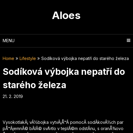
Skip
to
Aloes
content
MENU
Home
Lifestyle
Sodíková výbojka nepatří do starého železa
Sodíková výbojka nepatří do
starého železa
21. 2. 2019
VysokotlakÃ¡ vÃ½bojka vytvÃ¡Å™Ã­ pomocÃ­ sodÃ­kovÃ½ch par
pÅ™Ã­jemnÃ© bÃ­lÃ© svÄ›tlo v teplÃ©m odstÃ­nu, s oranÅ¾ovo