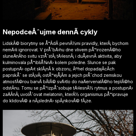
NepodceÅˆujme dennÃ­ cykly
LidskÃ© biorytmy se Å™Ã­dÃ­ pevnÃ½mi pravidly, kterÃ¡ bychom
nemÄ›li ignorovat. V prÅ¯bÄ›hu dne vlivem pÅ™irozenÃ©ho
sluneÄnÃ­ho svitu vzrÅ¯stÃ¡ tÄ›lesnÃ¡ i duÅ¡evnÃ­ aktivita, aby
kulminovala pÅ™ibliÅ¾nÄ› kolem poledne. Slunce se pak
postupnÄ› opÄ›t sklÃ¡nÃ­ k obzoru, Ãºhel dopadajÃ­cÃ­ch
paprskÅ¯ se stÃ¡vÃ¡ ostÅ™ejÅ¡Ã­m a jejich prÅ¯chod zemskou
atmosfÃ©rou barvÃ­ bÃ­lÃ© svÄ›tlo do naÄervenalÃ©ho teplÃ©ho
odstÃ­nu. Tomu se pÅ™izpÅ¯sobuje tÄ›lesnÃ½ rytmus a postupnÄ›
zaÄÃ­nÃ¡ uvolÅˆovat melatonin, kterÃ½ organismus pÅ™ipravuje
do klidovÃ© a nÃ¡slednÄ› spÃ¡nkovÃ© fÃ¡ze.