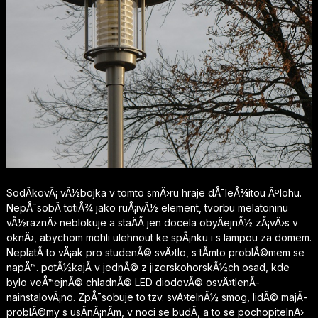
SodÃ­kovÃ¡ vÃ½bojka
v tomto smÄ›ru hraje dÅ¯leÅ¾itou Ãºlohu.
NepÅ¯sobÃ­ totiÅ¾ jako ruÅ¡ivÃ½ element, tvorbu melatoninu
vÃ½raznÄ› neblokuje a staÄÃ­ jen docela obyÄejnÃ½ zÃ¡vÄ›s v
oknÄ›, abychom mohli ulehnout ke spÃ¡nku i s lampou za domem.
NeplatÃ­ to vÅ¡ak pro studenÃ© svÄ›tlo, s tÃ­mto problÃ©mem se
napÅ™. potÃ½kajÃ­ v jednÃ© z jizerskohorskÃ½ch osad, kde
bylo veÅ™ejnÃ© chladnÃ© LED diodovÃ© osvÄ›tlenÃ­
nainstalovÃ¡no. ZpÅ¯sobuje to tzv. svÄ›telnÃ½ smog, lidÃ© majÃ­
problÃ©my s usÃ­nÃ¡nÃ­m, v noci se budÃ­, a to se pochopitelnÄ›