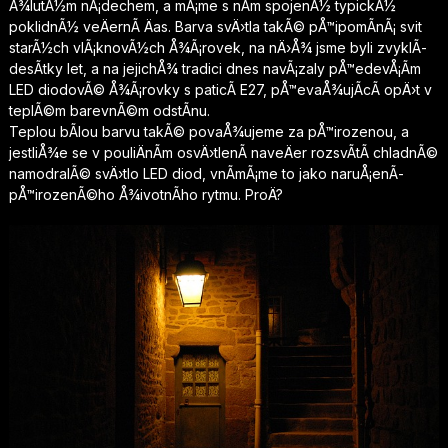
Å¾lutÃ½m nÃ¡dechem, a mÃ¡me s nÃ­m spojenÃ½ typickÃ½
poklidnÃ½ veÄernÃ­ Äas. Barva svÄ›tla takÃ© pÅ™ipomÃ­nÃ¡ svit
starÃ½ch vlÃ¡knovÃ½ch Å¾Ã¡rovek, na nÄ›Å¾ jsme byli zvyklÃ­
desÃ­tky let, a na jejichÅ¾ tradici dnes navÃ¡zaly pÅ™edevÅ¡Ã­m
LED diodovÃ© Å¾Ã¡rovky s paticÃ­ E27, pÅ™evaÅ¾ujÃ­cÃ­ opÄ›t v
teplÃ©m barevnÃ©m odstÃ­nu.
Teplou bÃ­lou barvu takÃ© povaÅ¾ujeme za pÅ™irozenou, a
jestliÅ¾e se v pouliÄnÃ­m osvÄ›tlenÃ­ naveÄer rozsvÃ­tÃ­ chladnÃ©
namodralÃ© svÄ›tlo LED diod, vnÃ­mÃ¡me to jako naruÅ¡enÃ­
pÅ™irozenÃ©ho Å¾ivotnÃ­ho rytmu. ProÄ?