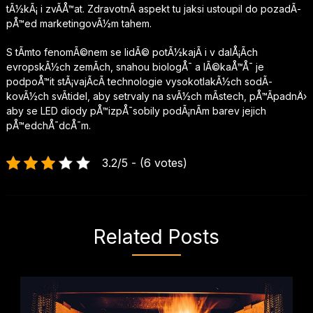
tÃ½kÃ¡ i zvÃ­Å™at. ZdravotnÃ­ aspekt tu jaksi ustoupil do pozadÃ­
pÅ™ed marketingovÃ½m tahem.
S tÃ­mto fenomÃ©nem se lidÃ© potÃ½kajÃ­ i v dalÅ¡Ã­ch
evropskÃ½ch zemÃ­ch, snahou biologÅ¯ a lÃ©kaÅ™Å¯ je
podpoÅ™it stÃ¡vajÃ­cÃ­ technologie vysokotlakÃ½ch sodÃ­
kovÃ½ch svÃ­tidel, aby setrvaly na svÃ½ch mÃ­stech, pÅ™Ã­padnÄ›
aby se LED diody pÅ™izpÅ¯sobily podÃ¡nÃ­m barev jejich
pÅ™edchÅ¯dcÅ¯m.
3.2/5 - (6 votes)
Related Posts