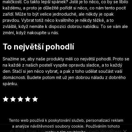
maličkostí. Co takto lepší spánek? Jistě je to něco, co by se líbilo
každému, a proto je důležité pořídit si něco, co nám tento pocit
zařídí. Může to být velice jednoduché, ale někdy je opak
pravdou. Vybrat totiž něco kvalitního je někdy těžké, a to
zvláště, když nemáte k dispozici dobrou nabídku. To se vám ale
změní, když nakoupíte u nás.
To největší pohodlí
Snažíme se, aby naše produkty měli co největší pohodlí. Proto se
na každé z našich
postelí
vyspíte opravdu sladce, a to každý
den. Stačí si jen něco vybrat, a pak z toho udělat součást vaší
domácnosti. Budete potom mít už jen dobrou náladu z dobrého
spánku.
Tento web používá k poskytování služeb, personalizaci reklam
a analýze návštěvnosti soubory cookie. Používáním tohoto
© 2026 Aloes
| WordPress Theme by
Superb WordPress