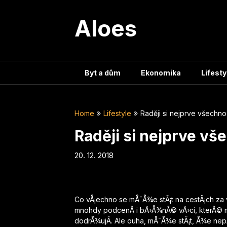
Skip
to
Aloes
content
Byt a dům
Ekonomika
Lifesty
Home
Lifestyle
Raději si nejprve všechno
Raději si nejprve vš
20. 12. 2018
Co vÅ¡echno se mÅ¯Å¾e stÃ¡t na cestÃ¡ch za 
mnohdy podcenÃ­ i bÄ›Å¾nÃ© vÄ›ci, kterÃ© m
dodrÅ¾ujÃ­. Ale ouha, mÅ¯Å¾e stÃ¡t, Å¾e nep