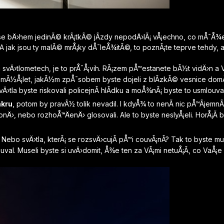
se bÄ›hem jedinÃ© krÃ¡tkÃ© jÃ­zdy nepodÄ›lÃ¡ vÅ¡echno, co mÅ¯Å¾
 A jak jsou ty malÃ© mrÅ¡ky dÅ¯leÅ¾itÃ©, to poznÃ¡te teprve tehdy, a
svÄ›tlometech, je to prÅ¯Å¡vih. RÃ¡zem pÅ™estanete bÃ½t vidÄ›n a 
domÃ½Å¡let, jakÃ½m zpÅ¯sobem byste dojeli z blÃ­zkÃ© vesnice domÅ¯
 svÄ›tla byste riskovali policejnÃ­ hlÃ­dku a moÅ¾nÃ¡ byste to usmlouv
nkru
, potom by pravÃ½ tolik nevadil. I kdyÅ¾ to nenÃ­ nic pÅ™Ã­jemnÃ
pnÄ›, nebo rozhoÅ™ÄenÄ› glosovali. Ale to byste neslyÅ¡eli. HorÅ¡Ã­
a? Nebo svÄ›tla, kterÃ¡ se rozsvÄ›cujÃ­ pÅ™i couvÃ¡nÃ­? Tak to byste m
val. Museli byste si uvÄ›domit, Å¾e ten za VÃ¡mi netuÅ¡Ã­, co VaÅ¡e 