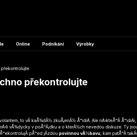
le
Online
Podnikání
Výrobky
 překontrolujte
echno překontrolujte
volantem, to vÃ­ kaÅ¾dÃ½ zkuÅ¡enÃ½ Å™idiÄ. Ale nÄ›kteÅ™Ã­ Å™idiÄ
Ä›li vÅ¾dycky v poÅ™Ã¡dku a o kterÃ½ch nevedou diskuze. Ty jso
Å™ekontrolujÃ­ pÅ™ed jÃ­zdou
povinnou vÃ½bavu
, kam patÅ™Ã­ tak