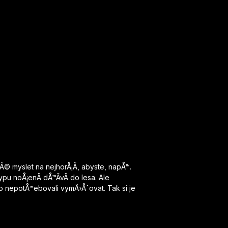
© myslet na nejhorÅ¡Ã­, abyste, napÅ™.
pu noÅ¡enÃ­ dÅ™Ã­vÃ­ do lesa. Ale
 nepotÅ™ebovali vymÄ›Åˆovat. Tak si je