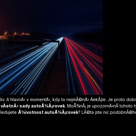
iv. A hlavnÄ› v momentÄ›, kdy to nejmÃ©nÄ› ÄekÃ¡te. Je proto dobrÃ
,
vÄetnÄ› sady autoÅ¾Ã¡rovek
. MoÅ¾nÃ¡ je upozornÄ›nÃ­ tohoto ty
Sledujete
Å¾ivotnost autoÅ¾Ã¡rovek
? LÃ©ta jste nic podobnÃ©ho