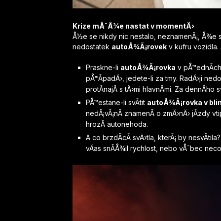
Krize mÅ¯Å¾e nastat v momentÄ›
Å½e se nikdy nic nestalo, neznamenÃ¡, Å¾e 
nedostatek
autoÅ¾Ã¡rovek
v kufru vozidla.
Praskne-li
autoÅ¾Ã¡rovka
v pÅ™ednÃ­ch 
pÅ™Ã­padÄ›, jedete-li za tmy. RadÄ›ji ne
protÃ­najÃ­ s tÄ›mi hlavnÃ­mi. Za dennÃ­ho
PÅ™estane-li svÃ­tit
autoÅ¾Ã¡rovka v bli
nedÃ¡vÃ¡nÃ­ znamenÃ­ o zmÄ›nÄ› jÃ­zdy vti
hrozÃ­ autonehoda.
A co brzdÃ­cÃ­ svÄ›tla, kterÃ¡ by nesvÃ­til
vÄas snÃ­Å¾il rychlost, nebo vÅ¯bec necou