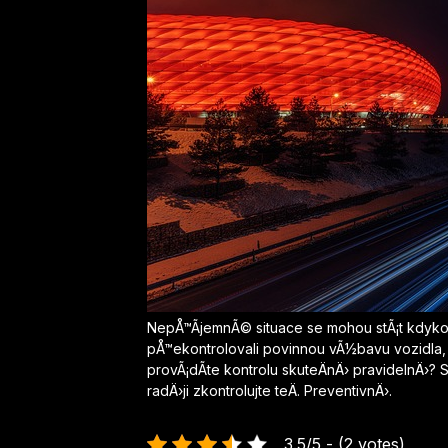
NepÅ™Ã­jemnÃ© situace se mohou stÃ¡t kdykol
pÅ™ekontrolovali povinnou vÃ½bavu vozidla
provÃ¡dÃ­te kontrolu skuteÄnÄ› pravidelnÄ›? 
radÄ›ji zkontrolujte teÄ. PreventivnÄ›.
3.5/5 - (2 votes)