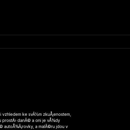
i, i vzhledem ke svÃ½m zkuÅ¡enostem,
u prostÄ› danÃ© a oni je vÅ¾dy
Ã©
autoÅ¾Ã¡rovky
, a malÃ©ru jdou v