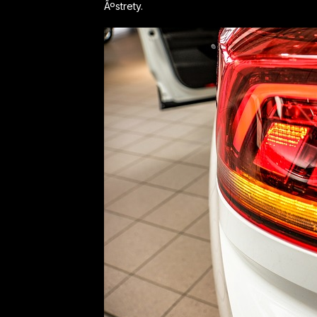
Ãºstrety.