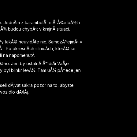
e. JednÃ­m z karambolÅ¯ mÅ¯Å¾e bÃ½t i
Å¾ budou chybÄ›t v krajnÃ­ situaci.
Vy takÃ© neuvidÃ­te nic. SamozÅ™ejmÄ› v
. Po okresnÃ­ch silnicÃ­ch, kterÃ© se
ali na napomenutÃ­.
©ho. Jen by ostatnÃ­ Å™idiÄi VaÅ¡e
 by byl blinkr levÃ½. Tam uÅ¾ pÅ™ece jen
useli dÃ¡vat sakra pozor na to, abyste
vozidlo dÄ›lÃ¡.