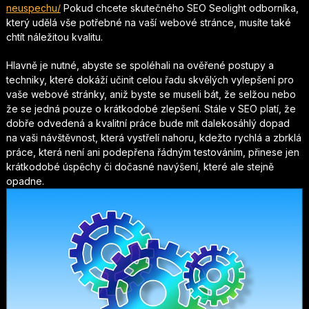
neuspechu/
Pokud chcete skutečného
SEO Seolight
odborníka,
který udělá vše potřebné na vaší webové stránce, musíte také
chtít náležitou kvalitu.
Hlavně je nutné, abyste se spoléhali na ověřené postupy a
techniky, které dokáží učinit celou řadu skvělých vylepšení pro
vaše webové stránky, aniž byste se museli bát, že selžou nebo
že se jedná pouze o krátkodobé zlepšení. Stále v SEO platí, že
dobře odvedená a kvalitní práce bude mít dalekosáhlý dopad
na vaši návštěvnost, která vystřelí nahoru, kdežto rychlá a zbrklá
práce, která není ani podepřena řádným testováním, přinese jen
krátkodobé úspěchy či dočasné navýšení, které ale stejně
opadne.