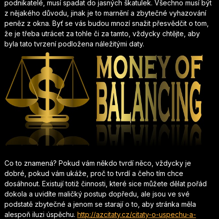
podnikatelé, musí spadat do jasných škatulek. Všechno musí být
z nějakého důvodu, jinak je to marnění a zbytečné vyhazování
peněz z okna. Byť se vás budou mnozí snažit přesvědčit o tom,
že je třeba utrácet za tohle či za tamto, vždycky chtějte, aby
byla tato tvrzení podložena náležitými daty.
Co to znamená? Pokud vám někdo tvrdí něco, vždycky je
dobré, pokud vám ukáže, proč to tvrdí a čeho tím chce
dosáhnout. Existují totiž činnosti, které sice můžete dělat pořád
dokola a uvidíte maličký postup dopředu, ale jsou ve své
podstatě zbytečné a jenom se starají o to, aby stránka měla
alespoň iluzi úspěchu.
http://azcitaty.cz/citaty-o-uspechu-a-