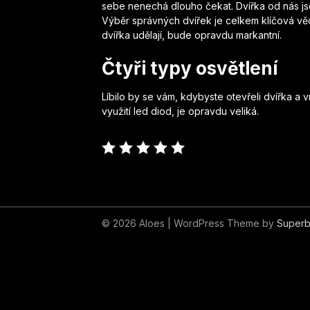
sebe nenechá dlouho čekat. Dvířka od nás jso
Výběr správných dvířek je celkem klíčová věc 
dvířka
udělají, bude opravdu markantní.
Čtyři typy osvětlení
Líbilo by se vám, kdybyste otevřeli dvířka a 
využití led diod, je opravdu veliká.
© 2026 Aloes
| WordPress Theme by
Superb