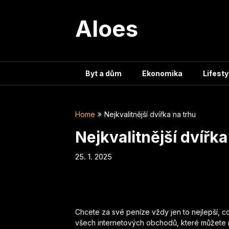
Skip
to
Aloes
content
Byt a dům
Ekonomika
Lifesty
Home
Nejkvalitnější dvířka na trhu
Nejkvalitnější dvířka
25. 1. 2025
Chcete za své peníze vždy jen to nejlepší, co
všech internetových obchodů, které můžete naj