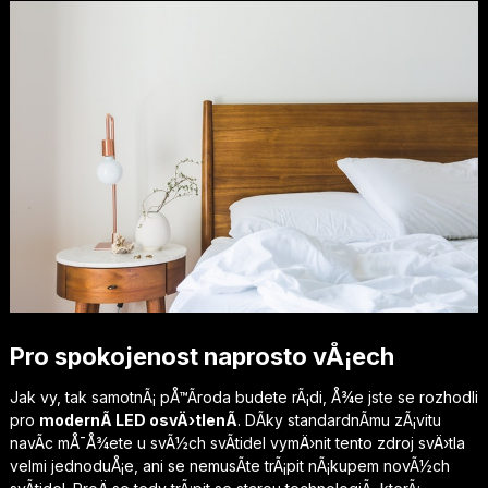
Pro spokojenost naprosto vÅ¡ech
Jak vy, tak samotnÃ¡ pÅ™Ã­roda budete rÃ¡di, Å¾e jste se rozhodli
pro
modernÃ­ LED osvÄ›tlenÃ­
. DÃ­ky standardnÃ­mu zÃ¡vitu
navÃ­c mÅ¯Å¾ete u svÃ½ch svÃ­tidel vymÄ›nit tento zdroj svÄ›tla
velmi jednoduÅ¡e, ani se nemusÃ­te trÃ¡pit nÃ¡kupem novÃ½ch