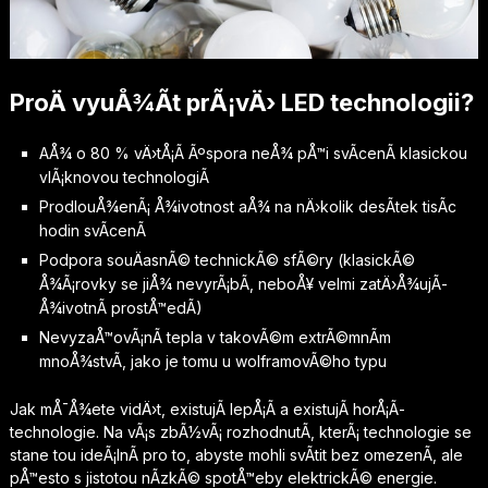
ProÄ vyuÅ¾Ã­t prÃ¡vÄ› LED technologii?
AÅ¾ o 80 % vÄ›tÅ¡Ã­ Ãºspora neÅ¾ pÅ™i svÃ­cenÃ­ klasickou
vlÃ¡knovou technologiÃ­
ProdlouÅ¾enÃ¡ Å¾ivotnost aÅ¾ na nÄ›kolik desÃ­tek tisÃ­c
hodin svÃ­cenÃ­
Podpora souÄasnÃ© technickÃ© sfÃ©ry
(klasickÃ©
Å¾Ã¡rovky se jiÅ¾ nevyrÃ¡bÃ­, neboÅ¥ velmi zatÄ›Å¾ujÃ­
Å¾ivotnÃ­ prostÅ™edÃ­)
NevyzaÅ™ovÃ¡nÃ­ tepla v takovÃ©m extrÃ©mnÃ­m
mnoÅ¾stvÃ­, jako je tomu u wolframovÃ©ho typu
Jak mÅ¯Å¾ete vidÄ›t, existujÃ­ lepÅ¡Ã­ a existujÃ­ horÅ¡Ã­
technologie. Na vÃ¡s zbÃ½vÃ¡ rozhodnutÃ­, kterÃ¡ technologie se
stane tou ideÃ¡lnÃ­ pro to, abyste mohli svÃ­tit bez omezenÃ­, ale
pÅ™esto s jistotou nÃ­zkÃ© spotÅ™eby elektrickÃ© energie.