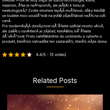
svÃ­tidel. ProÄ se tedy trÃ¡pit se starou technologiÃ­, kterÃ¡
nejenom, Å¾e je neÃºspornÃ¡, ale jeÅ¡tÄ› k tomu je
neekologickÃ¡? Zvolte mnohem lepÅ¡Ã­ moÅ¾nost, dÃ­ky kterÃ©
se budete moci soustÅ™edit na jinÃ© zÃ¡leÅ¾itosti neÅ¾ na svÃ­
cenÃ­.
Pro modernÄ›jÅ¡Ã­ domÃ¡cnost mÅ¯Å¾ete udÄ›lat mnoho vÄ›cÃ­,
ale zaÄÃ­t u osvÄ›tlenÃ­ je zÃ¡klad, kterÃ©mu mÅ¯Å¾ete
dÅ¯vÄ›Å™ovat. Proto nahlÃ©dnÄ›te do sortimentu a vyberte si
produkt, kterÃ½m nahradÃ­te ten zastaralÃ½, kterÃ½ mÃ¡te doma.
4.4/5 - (5 votes)
Related Posts