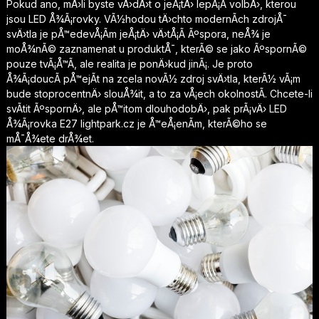
Pokud ano, mÄ›li byste vÄ›dÄ›t o jeÅ¡tÄ› lepÅ¡Ã­ volbÄ›, kterou
jsou LED Å¾Ã¡rovky. VÃ½hodou tÄ›chto modernÃ­ch zdrojÅ¯
svÄ›tla je pÅ™edevÅ¡Ã­m jeÅ¡tÄ› vÄ›tÅ¡Ã­ Ãºspora, neÅ¾ je
moÅ¾nÃ© zaznamenat u produktÅ¯, kterÃ© se jako ÃºspornÃ©
pouze tvÃ¡Å™Ã­, ale realita je ponÄ›kud jinÃ¡. Je proto
Å¾Ã¡doucÃ­ pÅ™ejÃ­t na zcela novÃ½ zdroj svÄ›tla, kterÃ½ vÃ¡m
bude stoprocentnÄ› slouÅ¾it, a to za vÅ¡ech okolnostÃ­. Chcete-li
svÃ­tit ÃºspornÄ›, ale pÅ™itom dlouhodobÄ›, pak prÃ¡vÄ› LED
Å¾Ã¡rovka E27
lightpark.cz
je Å™eÅ¡enÃ­m, kterÃ©ho se
mÅ¯Å¾ete drÅ¾et.