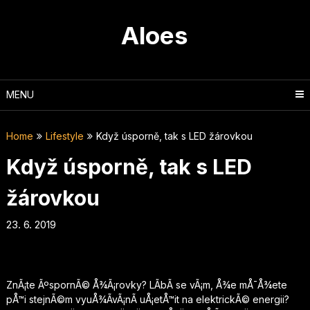
Skip
to
Aloes
content
MENU
Home
Lifestyle
Když úsporně, tak s LED žárovkou
Když úsporně, tak s LED
žárovkou
23. 6. 2019
ZnÃ¡te ÃºspornÃ© Å¾Ã¡rovky? LÃ­bÃ­ se vÃ¡m, Å¾e mÅ¯Å¾ete
pÅ™i stejnÃ©m vyuÅ¾Ã­vÃ¡nÃ­ uÅ¡etÅ™it na elektrickÃ© energii?