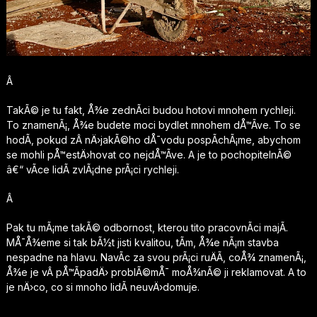
Â
TakÃ© je tu fakt, Å¾e zednÃ­ci budou hotovi mnohem rychleji.
To znamenÃ¡, Å¾e budete moci bydlet mnohem dÅ™Ã­ve. To se
hodÃ­, pokud zÂ nÄ›jakÃ©ho dÅ¯vodu pospÃ­chÃ¡me, abychom
se mohli pÅ™estÄ›hovat co nejdÅ™Ã­ve. A je to pochopitelnÃ©
â€“ vÃ­ce lidÃ­ zvlÃ¡dne prÃ¡ci rychleji.
Â
Pak tu mÃ¡me takÃ© odbornost, kterou tito pracovnÃ­ci majÃ­.
MÅ¯Å¾eme si tak bÃ½t jisti kvalitou, tÃ­m, Å¾e nÃ¡m stavba
nespadne na hlavu. NavÃ­c za svou prÃ¡ci ruÄÃ­, coÅ¾ znamenÃ¡,
Å¾e je vÂ pÅ™Ã­padÄ› problÃ©mÅ¯ moÅ¾nÃ© ji reklamovat. A to
je nÄ›co, co si mnoho lidÃ­ neuvÄ›domuje.