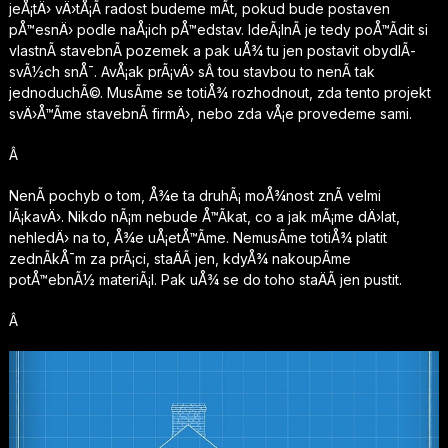
jeÅ¡tÄ› vÄ›tÅ¡Ã­ radost budeme mÃ­t, pokud bude postaven
pÅ™esnÄ› podle naÅ¡ich pÅ™edstav. IdeÃ¡lnÃ­ je tedy poÅ™Ã­dit si
vlastnÃ­ stavebnÃ­ pozemek a pak uÅ¾ tu jen postavit obydlÃ­
svÃ½ch snÅ¯. AvÅ¡ak prÃ¡vÄ› sÂ tou stavbou to nenÃ­ tak
jednoduchÃ©. MusÃ­me se totiÅ¾ rozhodnout, zda tento projekt
svÄ›Å™Ã­me stavebnÃ­ firmÄ›, nebo zda vÅ¡e provedeme sami.
Â
NenÃ­ pochyb o tom, Å¾e ta druhÃ¡ moÅ¾nost znÃ­ velmi
lÃ¡kavÄ›. Nikdo nÃ¡m nebude Å™Ã­kat, co a jak mÃ¡me dÄ›lat,
nehledÄ› na to, Å¾e uÅ¡etÅ™Ã­me. NemusÃ­me totiÅ¾ platit
zednÃ­kÅ¯m za prÃ¡ci, staÄÃ­ jen, kdyÅ¾ nakoupÃ­me
potÅ™ebnÃ½ materiÃ¡l. Pak uÅ¾ se do toho staÄÃ­ jen pustit.
Â