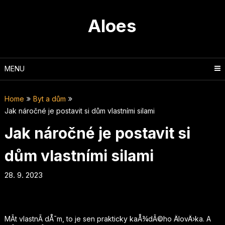
Skip
to
Aloes
content
MENU
Home
Byt a dům
Jak náročné je postavit si dům vlastními silami
Jak náročné je postavit si
dům vlastními silami
28. 9. 2023
MÃ­t vlastnÃ­ dÅ¯m, to je sen prakticky kaÅ¾dÃ©ho ÄlovÄ›ka. A