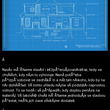
Â
NavÃ­c mÅ¯Å¾eme stavÄ›t i â€žpÅ™eruÅ¡ovanÄ›â€œ, tedy ve
chvÃ­lÃ­ch, kdy nÃ¡m to vyhovuje. NenÃ­ potÅ™eba
pÅ™izpÅ¯sobovat se zednÃ­kÅ¯m a mÃ­t tam nÄ›koho, kdo by na
nÄ› dohlÃ­Å¾el. VÂ tomto ohledu mÃ¡me vÂ podstatÄ› naprostou
volnost. To se hodÃ­ i vÂ pÅ™Ã­padÄ›, kdy dojdou penÃ­ze na
materiÃ¡l. VÂ takovÃ© chvÃ­li mÅ¯Å¾eme jednoduÅ¡e se stavbou
pÅ™estat, neÅ¾ jich zase zÃ­skÃ¡me dostatek.