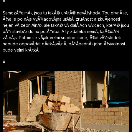
Â
SamozÅ™ejmÄ›, jsou tu takÃ© urÄitÃ© nevÃ½hody. Tou prvnÃ­ je,
Å¾e je po nÃ¡s vyÅ¾adovÃ¡na urÄitÃ¡ zruÄnost a zkuÅ¡enosti
nejen vÂ zedniÄinÄ›, ale takÃ© vÂ dalÅ¡Ã­ch vÄ›cech, kterÃ© jsou
pÅ™i stavbÄ› domu potÅ™eba. A ty zdaleka nemÃ¡ kaÅ¾dÃ½
zÂ nÃ¡s. Potom se vÅ¡ak velmi snadno stane, Å¾e vÃ½sledek
nebude odpovÃ­dat oÄekÃ¡vÃ¡nÃ­, pÅ™Ã­padnÄ› jeho Å¾ivotnost
bude velmi krÃ¡tkÃ¡.
Â