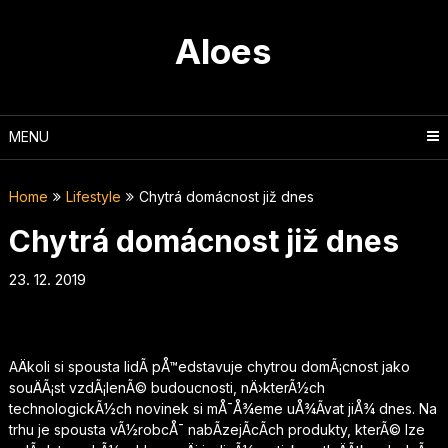
Skip
to
Aloes
content
MENU
Home
Lifestyle
Chytrá domácnost již dnes
Chytrá domácnost již dnes
23. 12. 2019
AÄkoli si spousta lidÃ­ pÅ™edstavuje chytrou domÃ¡cnost jako
souÄÃ¡st vzdÃ¡lenÃ© budoucnosti, nÄ›kterÃ½ch
technologickÃ½ch novinek si mÅ¯Å¾eme uÅ¾Ã­vat jiÅ¾ dnes. Na
trhu je spousta vÃ½robcÅ¯ nabÃ­zejÃ­cÃ­ch produkty, kterÃ© lze