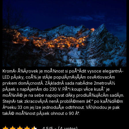
KromÄ› Å¾Ã¡rovek je moÅ¾nost si poÅ™Ã­dit vysoce elegantnÃ­
LED pÃ¡sky, coÅ¾ je stÃ¡le populÃ¡rnÄ›jÅ¡Ã­m osvÄ›tlovacÃ­m
prvkem domÃ¡cnostÃ­. ZÃ¡kladnÃ­ sada nabÃ­dne 2metrovÃ½
pÃ¡sek s napÃ¡jenÃ­m do 230 V. PÅ™i koupi vÃ­ce kusÅ¯ je
moÅ¾nÃ© je na sebe napojovat dÃ­ky prodluÅ¾ujÃ­cÃ­m sadÃ¡m.
StejnÄ› tak zkracovÃ¡nÃ­ nenÃ­ problÃ©mem â€“ po kaÅ¾dÃ©m
Ãºseku 33 cm jej lze jednoduÅ¡e odtrhnout. VÃ½hodou je pak
takÃ© moÅ¾nost pÃ¡sek ohnout o 90 Â°.
4.5/5 - (4 votes)