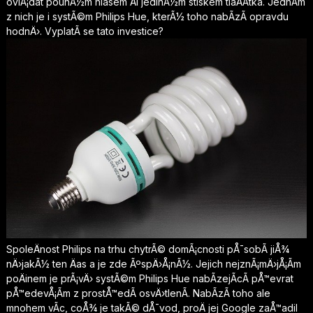
ovlÃ¡dat pouhÃ½m hlasem Äi jedinÃ½m stiskem tlaÄÃ­tka. JednÃ­m
z nich je i systÃ©m Philips Hue, kterÃ½ toho nabÃ­zÃ­ opravdu
hodnÄ›. VyplatÃ­ se tato investice?
SpoleÄnost Philips na trhu chytrÃ© domÃ¡cnosti pÅ¯sobÃ­ jiÅ¾
nÄ›jakÃ½ ten Äas a je zde ÃºspÄ›Å¡nÃ½. Jejich nejznÃ¡mÄ›jÅ¡Ã­m
poÄinem je prÃ¡vÄ› systÃ©m
Philips Hue
nabÃ­zejÃ­cÃ­ pÅ™evrat
pÅ™edevÅ¡Ã­m z prostÅ™edÃ­ osvÄ›tlenÃ­. NabÃ­zÃ­ toho ale
mnohem vÃ­c, coÅ¾ je takÃ© dÅ¯vod, proÄ jej Google zaÅ™adil