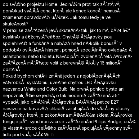
do svÃ©ho projektu Home. JedinÃ½m proti tak zÅ¯stÃ¡vÃ¡
ponÄ›kud vyÅ¡Å¡Ã­ cena, kterÃ¡ ale konec koncÅ¯ nemusÃ­
znamenat opravdovÃ½ uÅ¾itek. Jak tomu tedy je ve
skuteÄnosti?
V praxi se zaÅ™Ã­zenÃ­ jevÃ­ skuteÄnÄ› tak, jak to mÃ¡ bÃ½t â€“
kvalitnÄ› a â€žchytÅ™eâ€œ. ChytrÃ© Å¾Ã¡rovky jsou
spolehlivÃ© a funkÄnÃ­ a nabÃ­zÃ­ hned nÄ›kolik bonusÅ¯ v
podobÄ› ovlÃ¡dÃ¡nÃ­ hlasem, pomocÃ­ speciÃ¡lnÃ­ho ovladaÄe Äi
smartphonu nebo tabletu. NavÃ­c pÅ™i zvolenÃ­ tÅ™etÃ­ ÃºrovnÄ›
zaÅ™Ã­zenÃ­ mÅ¯Å¾ete volit z barevnÃ© Å¡kÃ¡ly 16 milionÅ¯
odstÃ­nÅ¯.
Pokud bychom chtÄ›li zmÃ­nit jeden z nejoblÃ­benÄ›jÅ¡Ã­ch
vÃ½robkÅ¯ systÃ©mu, uveÄme chytrou LED Å¾Ã¡rovku
nazvanou White and Color Bulb. Na prvnÃ­ pohled byste ani
nepoznali, Å¾e se jednÃ¡ o tak modernÃ­ zaÅ™Ã­zenÃ­ â€“
vypadÃ¡ jako bÄ›Å¾nÃ¡ Å¾Ã¡rovka. BÄ›Å¾nÃ¡ patice E27
navazuje na kovovÃ½ chladiÄ zasahujÃ­cÃ­ do vÄ›tÅ¡iny plochy
Å¾Ã¡rovky, kterÃ¡ je zakonÄena mlÃ©ÄnÃ½m sklem. Å½Ã¡rovka
funguje pÅ™i synchronizaci se zaÅ™Ã­zenÃ­m Philips Bridge, coÅ¾
je vlastnÄ› srdce celÃ©ho zaÅ™Ã­zenÃ­ spojujÃ­cÃ­ vÅ¡echny svÃ­
tidla pod vaÅ¡i sÃ­Å¥ Wi-fi.