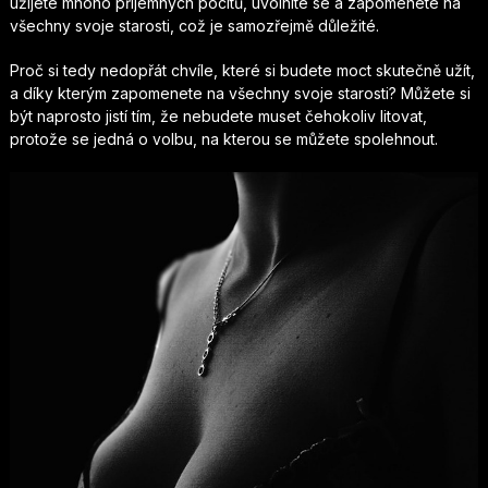
užijete mnoho příjemných pocitů, uvolníte se a zapomenete na
všechny svoje starosti, což je samozřejmě důležité.
Proč si tedy nedopřát chvíle, které si budete moct skutečně užít,
a díky kterým zapomenete na všechny svoje starosti? Můžete si
být naprosto jistí tím, že nebudete muset čehokoliv litovat,
protože se jedná o volbu, na kterou se můžete spolehnout.