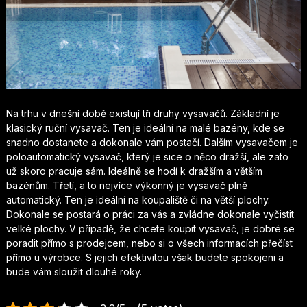
Na trhu v dnešní době existují tři druhy vysavačů. Základní je
klasický ruční vysavač. Ten je ideální na malé bazény, kde se
snadno dostanete a dokonale vám postačí. Dalším vysavačem je
poloautomatický vysavač, který je sice o něco dražší, ale zato
už skoro pracuje sám. Ideálně se hodí k dražším a větším
bazénům. Třetí, a to nejvíce výkonný je vysavač plně
automatický. Ten je ideální na koupaliště či na větší plochy.
Dokonale se postará o práci za vás a zvládne dokonale vyčistit
velké plochy.
V případě, že chcete koupit vysavač, je dobré se
poradit přímo s prodejcem, nebo si o všech informacích přečíst
přímo u výrobce. S jejich efektivitou však budete spokojeni a
bude vám sloužit dlouhé roky.