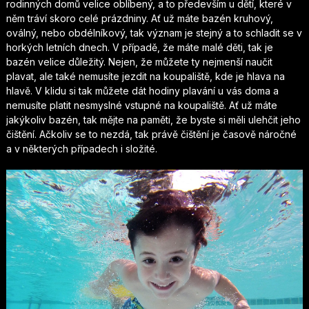
rodinných domů velice oblíbený, a to především u dětí, které v
něm tráví skoro celé prázdniny. Ať už máte bazén kruhový,
oválný, nebo obdélníkový, tak význam je stejný a to schladit se v
horkých letních dnech. V případě, že máte malé děti, tak je
bazén velice důležitý. Nejen, že můžete ty nejmenší naučit
plavat, ale také nemusíte jezdit na koupaliště, kde je hlava na
hlavě. V klidu si tak můžete dát hodiny plavání u vás doma a
nemusíte platit nesmyslné vstupné na koupaliště. Ať už máte
jakýkoliv bazén, tak mějte na paměti, že byste si měli ulehčit jeho
čištění. Ačkoliv se to nezdá, tak právě čištění je časově náročné
a v některých případech i složité.