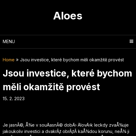
Skip
to
Aloes
content
MENU
Home
Jsou investice, které bychom měli okamžitě provést
Jsou investice, které bychom
měli okamžitě provést
15. 2. 2023
Je jasnÃ©, Å¾e v souÄasnÃ© dobÄ› ÄlovÄ›k leckdy zvaÅ¾uje
jakoukoliv investici a dvakrÃ¡t obrÃ¡tÃ­ kaÅ¾dou korunu, neÅ¾ ji