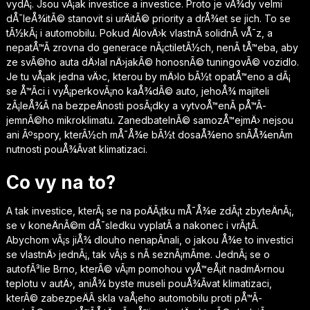
vydÃ¡. Jsou vÅ¡ak investice a investice. Proto je vÅ¾dy velmi
dÅ¯leÅ¾itÃ© stanovit si urÄitÃ© priority a drÅ¾et se jich. To se
tÃ½kÃ¡ i automobilu. Pokud ÄlovÄ›k vlastnÃ­ solidnÃ­ vÅ¯z, a
nepatÅ™Ã­ zrovna do generace nÃ¡ctiletÃ½ch, nenÃ­ tÅ™eba, aby
ze svÃ©ho auta dÄ›lal nÄ›jakÃ© honosnÃ© tuningovÃ© vozidlo.
Je tu vÅ¡ak jedna vÄ›c, kterou by mÄ›lo bÃ½t opatÅ™eno a dÃ¡
se Å™Ã­ci i vyÅ¡perkovÃ¡no kaÅ¾dÃ© auto, jehoÅ¾ majiteli
zÃ¡leÅ¾Ã­ na bezpeÄnosti posÃ¡dky a vytvoÅ™enÃ­ pÅ™Ã­
jemnÃ©ho mikroklimatu. ZanedbatelnÃ© samozÅ™ejmÄ› nejsou
ani Ãºspory, kterÃ½ch mÅ¯Å¾e bÃ½t dosaÅ¾eno snÃ­Å¾enÃ­m
nutnosti pouÅ¾Ã­vat klimatizaci.
Co vy na to?
A tak investice, kterÃ¡ se na poÄÃ¡tku mÅ¯Å¾e zdÃ¡t zbyteÄnÃ¡,
se v koneÄnÃ©m dÅ¯sledku vyplatÃ­ a nakonec i vrÃ¡tÃ­.
Abychom vÃ¡s jiÅ¾ dlouho nenapÃ­nali, o jakou Å¾e to investici
se vlastnÄ› jednÃ¡, tak vÃ¡s s nÃ­ seznÃ¡mÃ­me. JednÃ¡ se o
autofÃ³lie Brno
, kterÃ© vÃ¡m pomohou vyÅ™eÅ¡it nadmÄ›rnou
teplotu v autÄ›, aniÅ¾ byste museli pouÅ¾Ã­vat klimatizaci,
kterÃ© zabezpeÄÃ­ skla vaÅ¡eho automobilu proti pÅ™Ã­