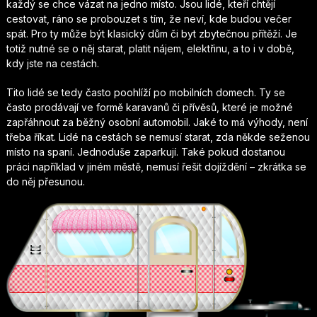
každý se chce vázat na jedno místo. Jsou lidé, kteří chtějí
cestovat, ráno se probouzet s tím, že neví, kde budou večer
spát. Pro ty může být klasický dům či byt zbytečnou přítěží. Je
totiž nutné se o něj starat, platit nájem, elektřinu, a to i v době,
kdy jste na cestách.
Tito lidé se tedy často poohlíží po mobilních domech. Ty se
často prodávají ve formě karavanů či přívěsů, které je možné
zapřáhnout za běžný osobní automobil. Jaké to má výhody, není
třeba říkat. Lidé na cestách se nemusí starat, zda někde seženou
místo na spaní. Jednoduše zaparkují. Také pokud dostanou
práci například v jiném městě, nemusí řešit dojíždění – zkrátka se
do něj přesunou.