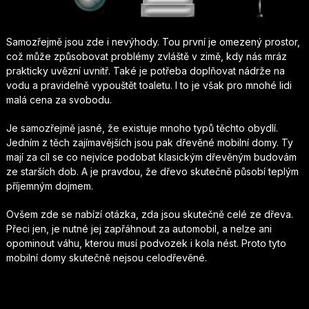
Samozřejmě jsou zde i nevýhody. Tou první je omezený prostor,
což může způsobovat problémy zvláště v zimě, kdy nás mráz
prakticky uvězní uvnitř. Také je potřeba doplňovat nádrže na
vodu a pravidelně vypouštět toaletu. I to je však pro mnohé lidi
malá cena za svobodu.
Je samozřejmě jasné, že existuje mnoho typů těchto obydlí.
Jedním z těch zajímavějších jsou pak
dřevěné mobilní domy
. Ty
mají za cíl se co nejvíce podobat klasickým dřevěným budovám
ze starších dob. A je pravdou, že dřevo skutečně působí teplým
příjemným dojmem.
Ovšem zde se nabízí otázka, zda jsou skutečně celé ze dřeva.
Přeci jen, je nutné jej zapřáhnout za automobil, a nelze ani
opominout váhu, kterou musí podvozek i kola nést. Proto tyto
mobilní domy skutečně nejsou celodřevěné.