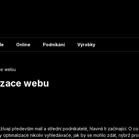
le
Online
Podnikání
Výrobky
ace webu
lizace webu
ívají především malí a střední podnikatelé, hlavně ti začínající. O c
y optimalizace nikoliv vyhledávače, jak by se mohlo zdát, nýbrž
pro