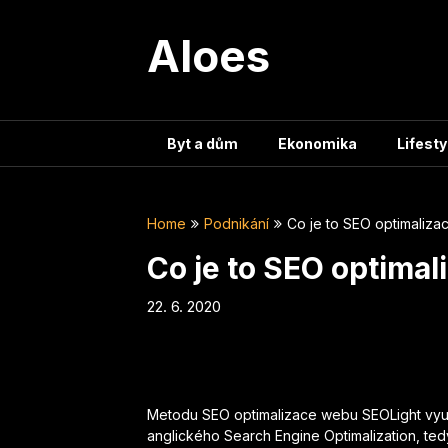
Skip
to
Aloes
content
Byt a dům
Ekonomika
Lifesty
Home
Podnikání
Co je to SEO optimaliz
Co je to SEO optima
22. 6. 2020
Metodu
SEO optimalizace webu SEOLight
využ
anglického Search Engine Optimalization, ted