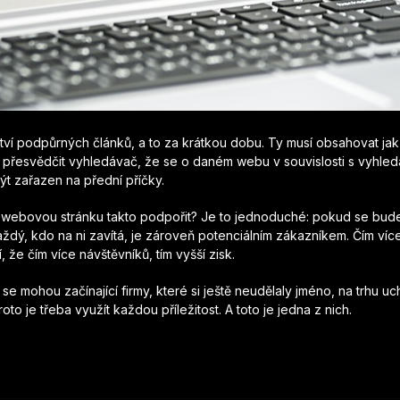
í podpůrných článků, a to za krátkou dobu. Ty musí obsahovat jak o
el přesvědčit vyhledávač, že se o daném webu v souvislosti s vyhl
ýt zařazen na přední příčky.
i webovou stránku takto podpořit? Je to jednoduché: pokud se bud
aždý, kdo na ni zavítá, je zároveň potenciálním zákazníkem. Čím více
, že čím více návštěvníků, tím vyšší zisk.
se mohou začínající firmy, které si ještě neudělaly jméno, na trhu uch
oto je třeba využít každou příležitost. A toto je jedna z nich.