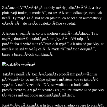
ZatÃ­mco dÅ™Ã­vÄ›jÅ¡Ã­ modely mÄ›ly jedinÃ½ ÃºÄel, a sice
plnit svoji funkci, u modelÅ¯, na nÄ›Å¾ se tu odkazuje, tomu tak
nenÃ­. Ty majÃ­ za Ãºkol nejen plnit to, co se od nich automaticky
oÄekÃ¡vÃ¡, ale navÃ­c i daleko lÃ©pe vypadat.
A jenom si vezmÄ›te, co tyto mohou vlastnÄ› nabÃ­dnout. Tyto
majÃ­ jednotnÃ© modulÃ¡rnÃ­ strojky, ÄÃ­mÅ¾ odpadÃ¡
potÅ™eba si vybÃ­rat z rÅ¯znÃ½ch typÅ¯, a k nim rÃ¡meÄky, na
nichÅ¾ se stÅ™Ã­dÃ¡ celÃ¡ Å™ada rÅ¯znÃ½ch designÅ¯,
barev a barevnÃ½ch kombinacÃ­.
TakÅ¾e nenÃ­ vÅ¯bec Å¾Ã¡dnÃ½ problÃ©m poÅ™Ã­dit si
pÅ™esnÄ› to, co nejlÃ©pe splyne s mÃ­stem, kde se takovÃ½
vypÃ­naÄ nachÃ¡zet mÃ¡. DÃ¡ se zvolit to, co bude ladit s
prostÅ™edÃ­m, a v pÅ™Ã­padÄ› zÃ¡jmu lze takovÃ© rÃ¡meÄky
tÅ™eba i mÄ›nit podle momentÃ¡lnÃ­ nÃ¡lady.
KaÅ¾dÃ½ zÃ¡kaznÃ­k si tu tedy velice snadno vybere to pravÃ©,