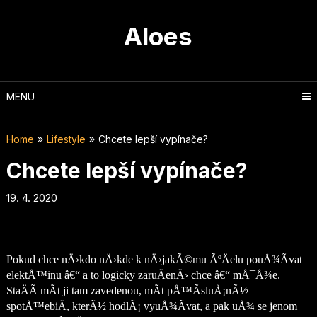
Skip
to
Aloes
content
MENU
Home
Lifestyle
Chcete lepší vypínače?
Chcete lepší vypínače?
19. 4. 2020
Pokud chce nÄ›kdo nÄ›kde k nÄ›jakÃ©mu ÃºÄelu pouÅ¾Ã­vat
elektÅ™inu â€“ a to logicky zaruÄenÄ› chce â€“ mÅ¯Å¾e.
StaÄÃ­ mÃ­t ji tam zavedenou, mÃ­t pÅ™Ã­sluÅ¡nÃ½
spotÅ™ebiÄ, kterÃ½ hodlÃ¡ vyuÅ¾Ã­vat, a pak uÅ¾ se jenom