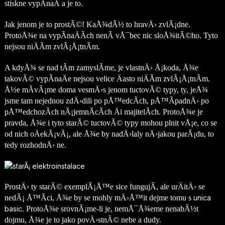
stiskne vypÃ­naÄ a je to.
Jak jenom je to prostÃ©! KaÅ¾dÃ½ to hravÄ› zvlÃ¡dne.
ProtoÅ¾e na vypÃ­naÄÃ­ch nenÃ­ vÅ¯bec nic sloÅ¾itÃ©ho. Tyto
nejsou niÄÃ­m zvlÃ¡Å¡tnÃ­m.
A kdyÅ¾ se nad tÃ­m zamyslÃ­me, je vlastnÄ› Å¡koda, Å¾e
takovÃ© vypÃ­naÄe nejsou velice Äasto niÄÃ­m zvlÃ¡Å¡tnÃ­m.
Å½e mÃ­vÃ¡me doma vesmÄ›s jenom tuctovÃ© typy, ty, jeÅ¾
jsme tam nejednou zdÄ›dili po pÅ™edcÃ­ch, pÅ™Ã­padnÄ› po
pÅ™edchozÃ­ch nÃ¡jemnÃ­cÃ­ch Äi majitelÃ­ch. ProtoÅ¾e je
pravda, Å¾e i tyto starÃ© tuctovÃ© typy mohou plnit vÅ¡e, co se
od nich oÄekÃ¡vÃ¡, ale Å¾e by nadÄ›laly nÄ›jakou parÃ¡du, to
tedy rozhodnÄ› ne.
ProstÄ› ty starÃ© exemplÃ¡Å™e sice fungujÃ­, ale urÄitÄ› se
nedÃ¡ Å™Ã­ci, Å¾e by se mohly mÄ›Å™it dejme tomu s
unica
basic
. ProtoÅ¾e srovnÃ¡me-li je, nemÅ¯Å¾eme nenabÃ½t
dojmu, Å¾e je to jako povÄ›stnÃ© nebe a dudy.