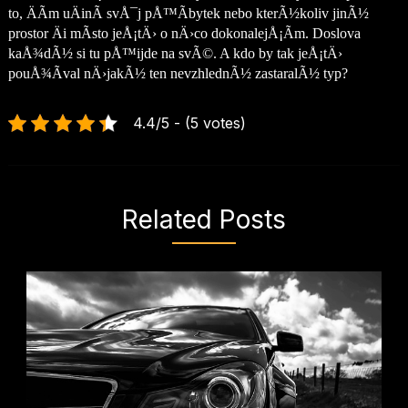
to, ÄÃ­m uÄinÃ­ svÅ¯j pÅ™Ã­bytek nebo kterÃ½koliv jinÃ½
prostor Äi mÃ­sto jeÅ¡tÄ› o nÄ›co dokonalejÅ¡Ã­m. Doslova
kaÅ¾dÃ½ si tu pÅ™ijde na svÃ©. A kdo by tak jeÅ¡tÄ›
pouÅ¾Ã­val nÄ›jakÃ½ ten nevzhlednÃ½ zastaralÃ½ typ?
4.4/5 - (5 votes)
Related Posts